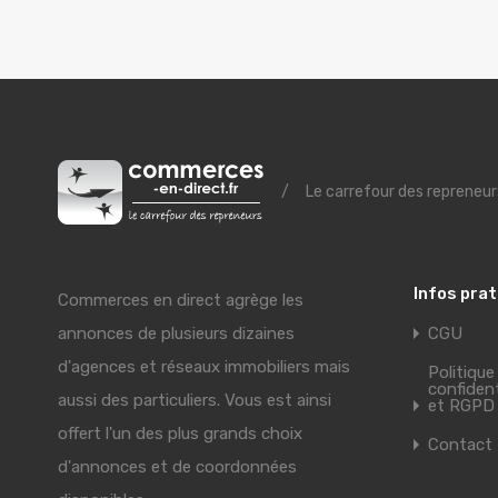
/
Le carrefour des repreneur
Infos pra
Commerces en direct agrège les
annonces de plusieurs dizaines
CGU
d'agences et réseaux immobiliers mais
Politique
confident
aussi des particuliers. Vous est ainsi
et RGPD
offert l'un des plus grands choix
Contact
d'annonces et de coordonnées