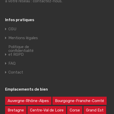
à votre réseau : contactez-nous.
Infos pratiques
CGU
Mentions légales
Politique de
confidentialité
et RGPD
FAQ
Contact
Emplacements de bien
Auvergne-Rhône-Alpes
Bourgogne-Franche-Comté
Bretagne
Centre-Val de Loire
Corse
Grand Est