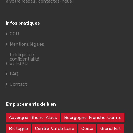
à votre réseau : contactez-nous.
Infos pratiques
CGU
Mentions légales
Politique de
confidentialité
et RGPD
FAQ
Contact
Emplacements de bien
Auvergne-Rhône-Alpes
Bourgogne-Franche-Comté
Bretagne
Centre-Val de Loire
Corse
Grand Est