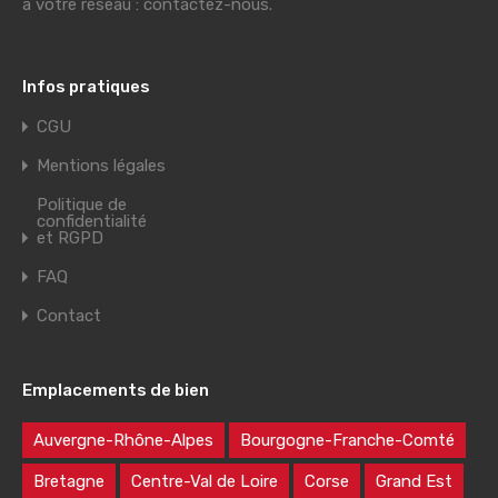
à votre réseau : contactez-nous.
Infos pratiques
CGU
Mentions légales
Politique de
confidentialité
et RGPD
FAQ
Contact
Emplacements de bien
Auvergne-Rhône-Alpes
Bourgogne-Franche-Comté
Bretagne
Centre-Val de Loire
Corse
Grand Est