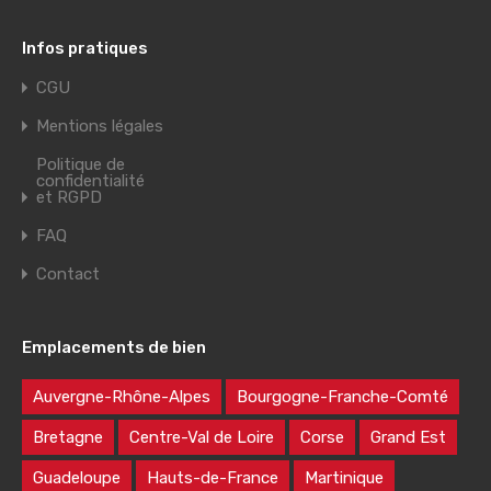
Infos pratiques
CGU
Mentions légales
Politique de
confidentialité
et RGPD
FAQ
Contact
Emplacements de bien
Auvergne-Rhône-Alpes
Bourgogne-Franche-Comté
Bretagne
Centre-Val de Loire
Corse
Grand Est
Guadeloupe
Hauts-de-France
Martinique