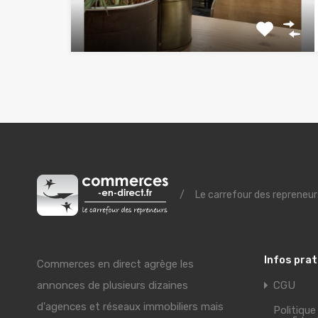
/
Le carrefour des repreneur
Infos pra
Commerces en direct agrège les
annonces de plusieurs dizaines
CGU
d'agences et réseaux immobiliers mais
Politique