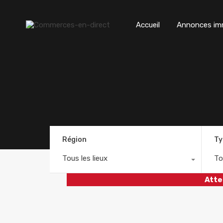
Accueil
Annonces imm
Région
Ty
Tous les lieux
To
Atte