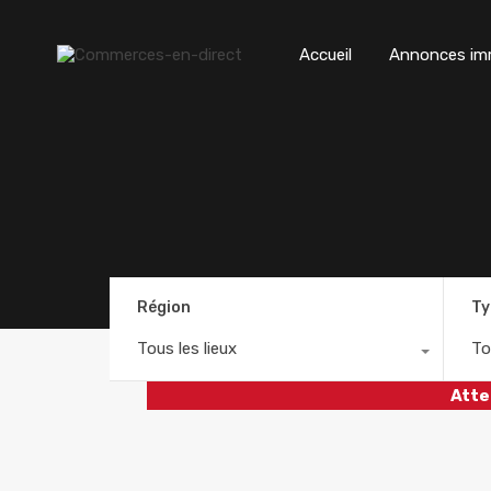
Accueil
Annonces imm
Région
Ty
Tous les lieux
To
Atte