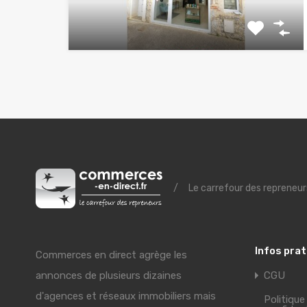
/
Le carrefour des repreneur
Infos pra
Commerces en direct agrège les
annonces de plusieurs dizaines
CGU
d'agences et réseaux immobiliers mais
Politique