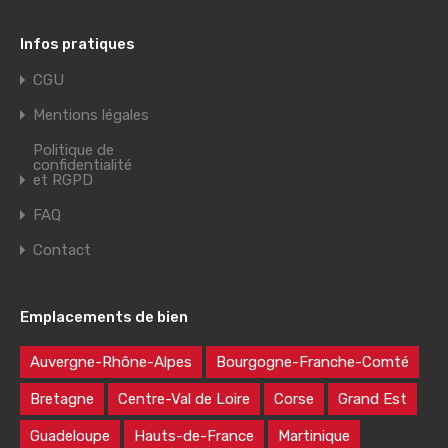
Infos pratiques
CGU
Mentions légales
Politique de
confidentialité
et RGPD
FAQ
Contact
Emplacements de bien
Auvergne-Rhône-Alpes
Bourgogne-Franche-Comté
Bretagne
Centre-Val de Loire
Corse
Grand Est
Guadeloupe
Hauts-de-France
Martinique