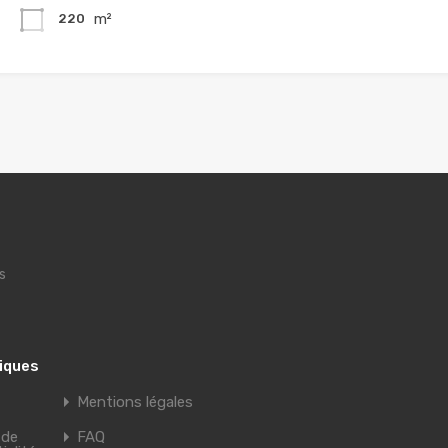
m²
220
s
tiques
Mentions légales
 de
FAQ