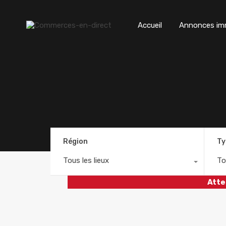
Accueil
Annonces imm
Région
Ty
Tous les lieux
To
Atte