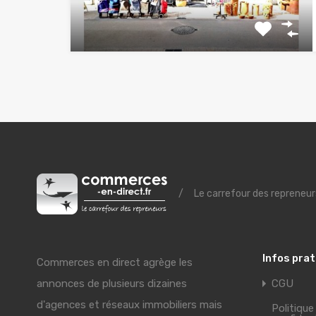
/
Le carrefour des repreneur
Infos pra
Commerces en direct agrège les
annonces de plusieurs dizaines
CGU
d'agences et réseaux immobiliers mais
Politique