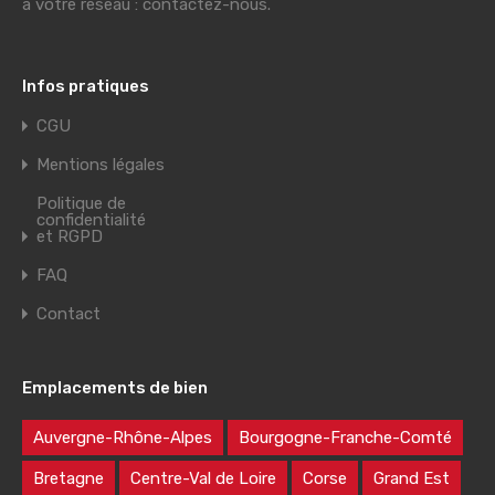
à votre réseau : contactez-nous.
Infos pratiques
CGU
Mentions légales
Politique de
confidentialité
et RGPD
FAQ
Contact
Emplacements de bien
Auvergne-Rhône-Alpes
Bourgogne-Franche-Comté
Bretagne
Centre-Val de Loire
Corse
Grand Est