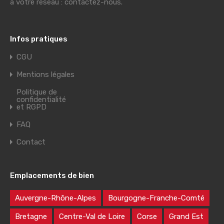
à votre réseau : contactez-nous.
Infos pratiques
CGU
Mentions légales
Politique de
confidentialité
et RGPD
FAQ
Contact
Emplacements de bien
Auvergne-Rhône-Alpes
Bourgogne-Franche-Comté
Bretagne
Centre-Val de Loire
Corse
Grand Est