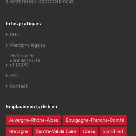
à votre réseau : contactez-nous.
Infos pratiques
CGU
Mentions légales
Politique de
confidentialité
et RGPD
FAQ
Contact
Emplacements de bien
Auvergne-Rhône-Alpes
Bourgogne-Franche-Comté
Bretagne
Centre-Val de Loire
Corse
Grand Est