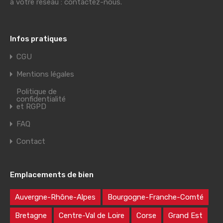
à votre réseau : contactez-nous.
Infos pratiques
CGU
Mentions légales
Politique de
confidentialité
et RGPD
FAQ
Contact
Emplacements de bien
Auvergne-Rhône-Alpes
Bourgogne-Franche-Comté
Bretagne
Centre-Val de Loire
Corse
Grand Est