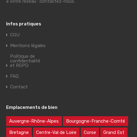
à votre réseau : contactez-nous.
Infos pratiques
CGU
Mentions légales
Politique de
confidentialité
et RGPD
FAQ
Contact
Emplacements de bien
Auvergne-Rhône-Alpes
Bourgogne-Franche-Comté
Bretagne
Centre-Val de Loire
Corse
Grand Est