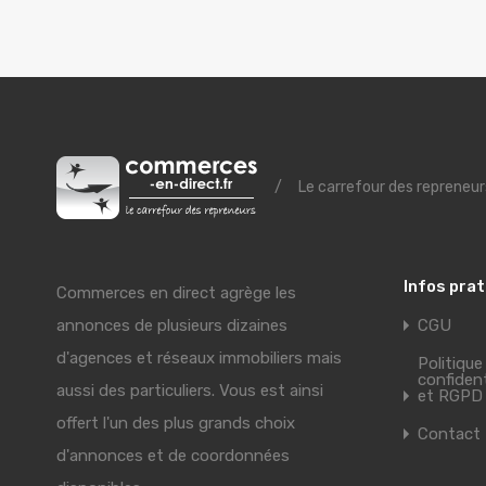
/
Le carrefour des repreneur
Infos pra
Commerces en direct agrège les
annonces de plusieurs dizaines
CGU
d'agences et réseaux immobiliers mais
Politique
confident
aussi des particuliers. Vous est ainsi
et RGPD
offert l'un des plus grands choix
Contact
d'annonces et de coordonnées