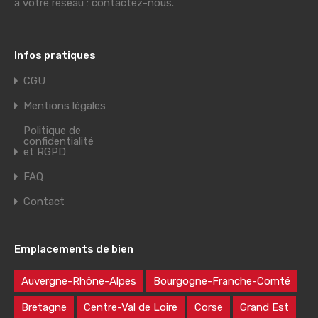
à votre réseau : contactez-nous.
Infos pratiques
CGU
Mentions légales
Politique de
confidentialité
et RGPD
FAQ
Contact
Emplacements de bien
Auvergne-Rhône-Alpes
Bourgogne-Franche-Comté
Bretagne
Centre-Val de Loire
Corse
Grand Est