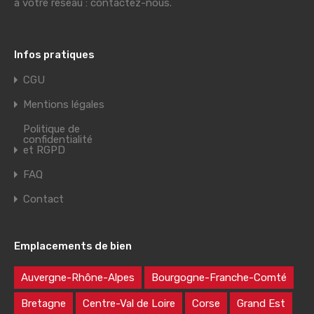
à votre réseau : contactez-nous.
Infos pratiques
CGU
Mentions légales
Politique de
confidentialité
et RGPD
FAQ
Contact
Emplacements de bien
Auvergne-Rhône-Alpes
Bourgogne-Franche-Comté
Bretagne
Centre-Val de Loire
Corse
Grand Est