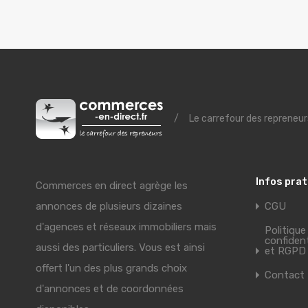
/
Le carrefour des repreneur
Infos pra
Commerces en direct agrège les
annonces de plusieurs dizaines
CGU
d'agences et réseaux immobiliers mais
Politique
confident
aussi des particuliers. Vous est ainsi
et RGPD
offert l'un des plus grands choix
Contact
d'annonces et de coordonnées