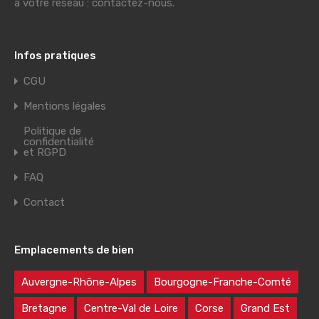
à votre réseau : contactez-nous.
Infos pratiques
CGU
Mentions légales
Politique de
confidentialité
et RGPD
FAQ
Contact
Emplacements de bien
Auvergne-Rhône-Alpes
Bourgogne-Franche-Comté
Bretagne
Centre-Val de Loire
Corse
Grand Est