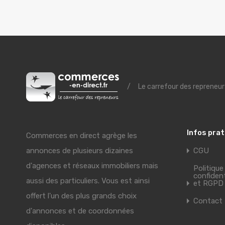
/
Le carrefour des repreneur
Infos pra
Commerces en direct agrège les
annonces de plusieurs dizaines
CGU
d'agences et réseaux immobiliers mais
Politique
confident
aussi des particuliers. Vous est ainsi
et RGPD
offert l'un des plus grands choix
Contact
d'annonces et de coordonnées