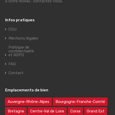
à votre réseau : contactez-nous.
Infos pratiques
CGU
Mentions légales
Politique de
confidentialité
et RGPD
FAQ
Contact
Emplacements de bien
Auvergne-Rhône-Alpes
Bourgogne-Franche-Comté
Bretagne
Centre-Val de Loire
Corse
Grand Est