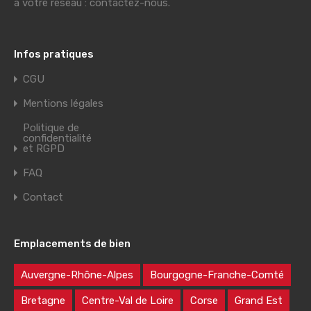
à votre réseau : contactez-nous.
Infos pratiques
CGU
Mentions légales
Politique de
confidentialité
et RGPD
FAQ
Contact
Emplacements de bien
Auvergne-Rhône-Alpes
Bourgogne-Franche-Comté
Bretagne
Centre-Val de Loire
Corse
Grand Est