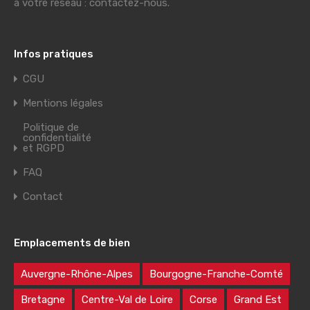
à votre réseau : contactez-nous.
Infos pratiques
CGU
Mentions légales
Politique de
confidentialité
et RGPD
FAQ
Contact
Emplacements de bien
Auvergne-Rhône-Alpes
Bourgogne-Franche-Comté
Bretagne
Centre-Val de Loire
Corse
Grand Est