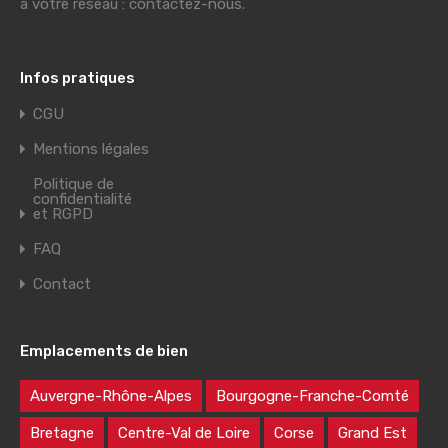
à votre réseau : contactez-nous.
Infos pratiques
CGU
Mentions légales
Politique de
confidentialité
et RGPD
FAQ
Contact
Emplacements de bien
Auvergne-Rhône-Alpes
Bourgogne-Franche-Comté
Bretagne
Centre-Val de Loire
Corse
Grand Est