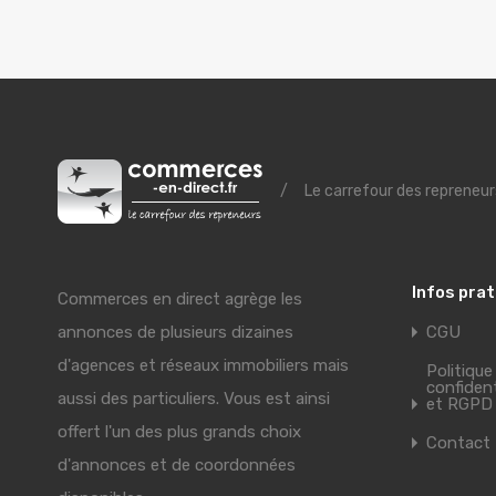
/
Le carrefour des repreneur
Infos pra
Commerces en direct agrège les
annonces de plusieurs dizaines
CGU
d'agences et réseaux immobiliers mais
Politique
confident
aussi des particuliers. Vous est ainsi
et RGPD
offert l'un des plus grands choix
Contact
d'annonces et de coordonnées