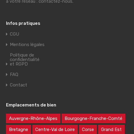
à votre réseau : contactez-nous.
Infos pratiques
CGU
Mentions légales
Politique de
confidentialité
et RGPD
FAQ
Contact
Emplacements de bien
Auvergne-Rhône-Alpes
Bourgogne-Franche-Comté
Bretagne
Centre-Val de Loire
Corse
Grand Est