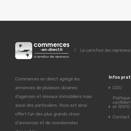
/
Le carrefour des repreneur
Infos pra
Commerces en direct agrège les
annonces de plusieurs dizaines
CGU
d'agences et réseaux immobiliers mais
Politique
confident
aussi des particuliers. Vous est ainsi
et RGPD
offert l'un des plus grands choix
Contact
d'annonces et de coordonnées