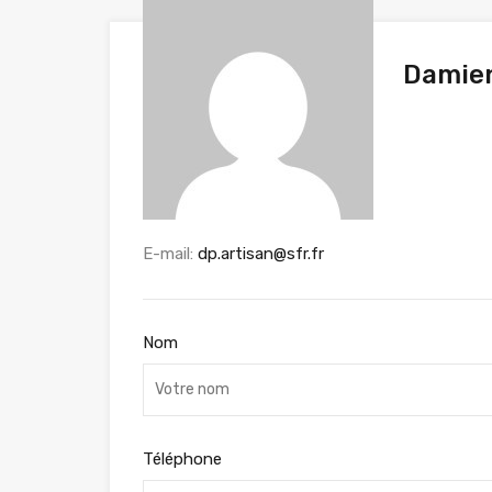
Damien
E-mail:
dp.artisan@sfr.fr
Nom
Téléphone