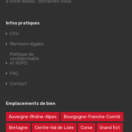
à votre réseau : contactez-nous.
Infos pratiques
CGU
Mentions légales
Politique de
confidentialité
et RGPD
FAQ
Contact
Emplacements de bien
Auvergne-Rhône-Alpes
Bourgogne-Franche-Comté
Bretagne
Centre-Val de Loire
Corse
Grand Est