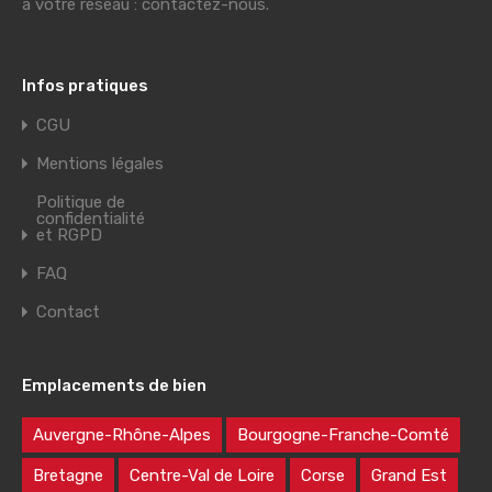
à votre réseau : contactez-nous.
Infos pratiques
CGU
Mentions légales
Politique de
confidentialité
et RGPD
FAQ
Contact
Emplacements de bien
Auvergne-Rhône-Alpes
Bourgogne-Franche-Comté
Bretagne
Centre-Val de Loire
Corse
Grand Est