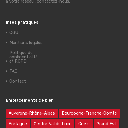
à votre réseau : contactez-nous.
Infos pratiques
CGU
Mentions légales
Politique de
confidentialité
et RGPD
FAQ
Contact
Emplacements de bien
Auvergne-Rhône-Alpes
Bourgogne-Franche-Comté
Bretagne
Centre-Val de Loire
Corse
Grand Est