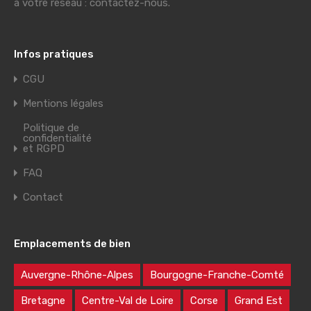
à votre réseau : contactez-nous.
Infos pratiques
CGU
Mentions légales
Politique de
confidentialité
et RGPD
FAQ
Contact
Emplacements de bien
Auvergne-Rhône-Alpes
Bourgogne-Franche-Comté
Bretagne
Centre-Val de Loire
Corse
Grand Est