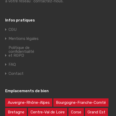
à votre réseau : contactez-nous.
Infos pratiques
CGU
Mentions légales
Politique de
confidentialité
et RGPD
FAQ
Contact
Emplacements de bien
Auvergne-Rhône-Alpes
Bourgogne-Franche-Comté
Bretagne
Centre-Val de Loire
Corse
Grand Est