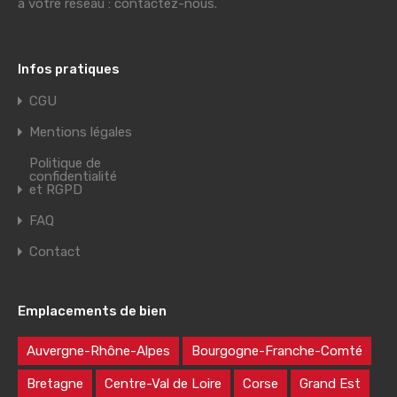
à votre réseau : contactez-nous.
Infos pratiques
CGU
Mentions légales
Politique de
confidentialité
et RGPD
FAQ
Contact
Emplacements de bien
Auvergne-Rhône-Alpes
Bourgogne-Franche-Comté
Bretagne
Centre-Val de Loire
Corse
Grand Est