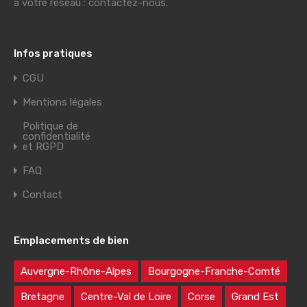
à votre réseau : contactez-nous.
Infos pratiques
CGU
Mentions légales
Politique de
confidentialité
et RGPD
FAQ
Contact
Emplacements de bien
Auvergne-Rhône-Alpes
Bourgogne-Franche-Comté
Bretagne
Centre-Val de Loire
Corse
Grand Est