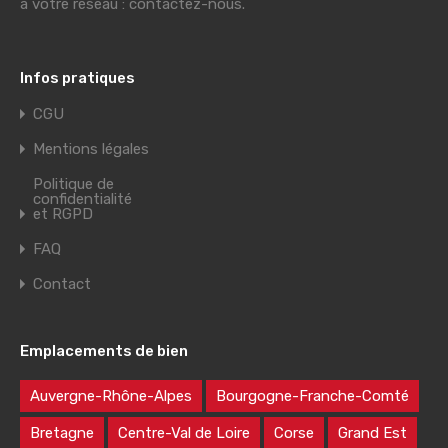
à votre réseau : contactez-nous.
Infos pratiques
CGU
Mentions légales
Politique de
confidentialité
et RGPD
FAQ
Contact
Emplacements de bien
Auvergne-Rhône-Alpes
Bourgogne-Franche-Comté
Bretagne
Centre-Val de Loire
Corse
Grand Est