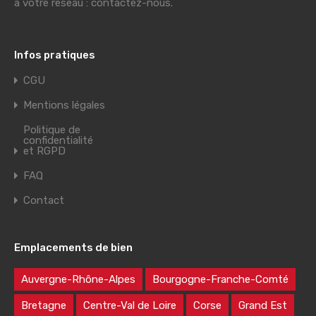
à votre réseau : contactez-nous.
Infos pratiques
CGU
Mentions légales
Politique de
confidentialité
et RGPD
FAQ
Contact
Emplacements de bien
Auvergne-Rhône-Alpes
Bourgogne-Franche-Comté
Bretagne
Centre-Val de Loire
Corse
Grand Est