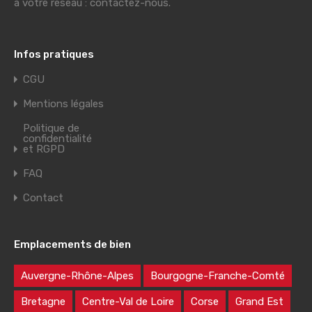
à votre réseau : contactez-nous.
Infos pratiques
CGU
Mentions légales
Politique de
confidentialité
et RGPD
FAQ
Contact
Emplacements de bien
Auvergne-Rhône-Alpes
Bourgogne-Franche-Comté
Bretagne
Centre-Val de Loire
Corse
Grand Est