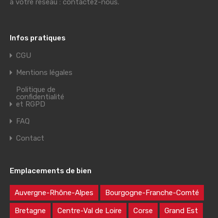
à votre réseau : contactez-nous.
Infos pratiques
CGU
Mentions légales
Politique de
confidentialité
et RGPD
FAQ
Contact
Emplacements de bien
Auvergne-Rhône-Alpes
Bourgogne-Franche-Comté
Bretagne
Centre-Val de Loire
Corse
Grand Est