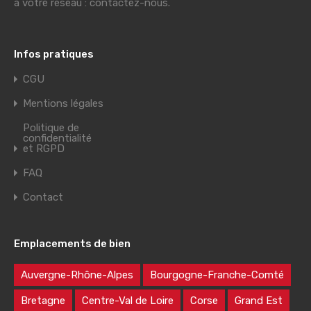
à votre réseau : contactez-nous.
Infos pratiques
CGU
Mentions légales
Politique de
confidentialité
et RGPD
FAQ
Contact
Emplacements de bien
Auvergne-Rhône-Alpes
Bourgogne-Franche-Comté
Bretagne
Centre-Val de Loire
Corse
Grand Est