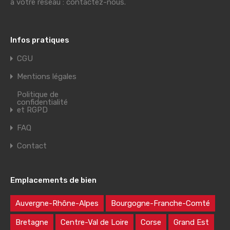
à votre réseau : contactez-nous.
Infos pratiques
CGU
Mentions légales
Politique de
confidentialité
et RGPD
FAQ
Contact
Emplacements de bien
Auvergne-Rhône-Alpes
Bourgogne-Franche-Comté
Bretagne
Centre-Val de Loire
Corse
Grand Est