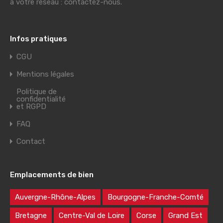
à votre réseau : contactez-nous.
Infos pratiques
CGU
Mentions légales
Politique de
confidentialité
et RGPD
FAQ
Contact
Emplacements de bien
Auvergne-Rhône-Alpes
Bourgogne-Franche-Comté
Bretagne
Centre-Val de Loire
Corse
Grand Est