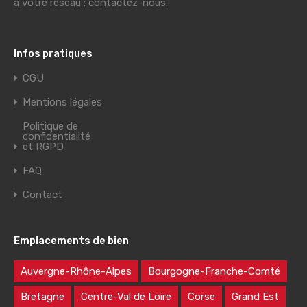
à votre réseau : contactez-nous.
Infos pratiques
CGU
Mentions légales
Politique de
confidentialité
et RGPD
FAQ
Contact
Emplacements de bien
Auvergne-Rhône-Alpes
Bourgogne-Franche-Comté
Bretagne
Centre-Val de Loire
Corse
Grand Est