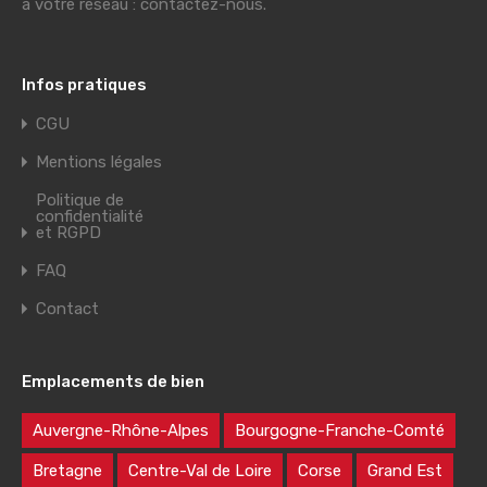
à votre réseau : contactez-nous.
Infos pratiques
CGU
Mentions légales
Politique de
confidentialité
et RGPD
FAQ
Contact
Emplacements de bien
Auvergne-Rhône-Alpes
Bourgogne-Franche-Comté
Bretagne
Centre-Val de Loire
Corse
Grand Est