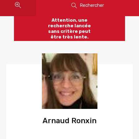
Rechercher
Attention, une
recherche lancée
sans critère peut
être très lente.
Arnaud Ronxin