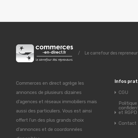
/
Le carrefour des repreneur
Infos pra
Commerces en direct agrège les
annonces de plusieurs dizaines
CGU
d'agences et réseaux immobiliers mais
Politique
confident
aussi des particuliers. Vous est ainsi
et RGPD
offert l'un des plus grands choix
Contact
d'annonces et de coordonnées