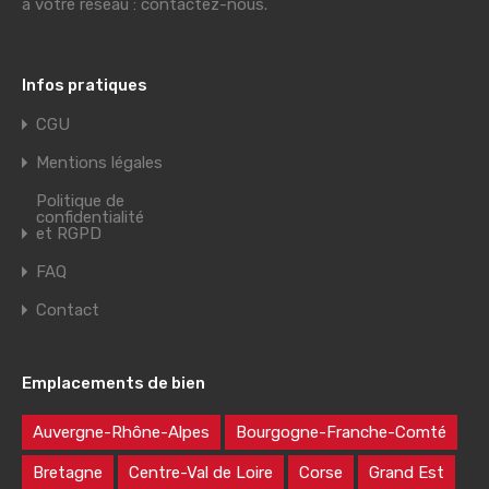
à votre réseau : contactez-nous.
Infos pratiques
CGU
Mentions légales
Politique de
confidentialité
et RGPD
FAQ
Contact
Emplacements de bien
Auvergne-Rhône-Alpes
Bourgogne-Franche-Comté
Bretagne
Centre-Val de Loire
Corse
Grand Est