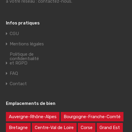
à votre réseau : contactez-nous.
Infos pratiques
CGU
Mentions légales
Politique de
confidentialité
et RGPD
FAQ
Contact
Emplacements de bien
Auvergne-Rhône-Alpes
Bourgogne-Franche-Comté
Bretagne
Centre-Val de Loire
Corse
Grand Est