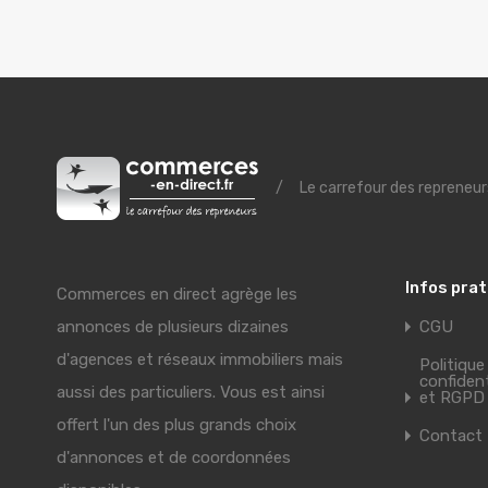
/
Le carrefour des repreneur
Infos pra
Commerces en direct agrège les
annonces de plusieurs dizaines
CGU
d'agences et réseaux immobiliers mais
Politique
confident
aussi des particuliers. Vous est ainsi
et RGPD
offert l'un des plus grands choix
Contact
d'annonces et de coordonnées