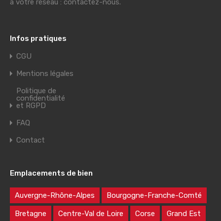
à votre réseau : contactez-nous.
Infos pratiques
CGU
Mentions légales
Politique de
confidentialité
et RGPD
FAQ
Contact
Emplacements de bien
Auvergne-Rhône-Alpes
Bourgogne-Franche-Comté
Bretagne
Centre-Val de Loire
Corse
Grand Est