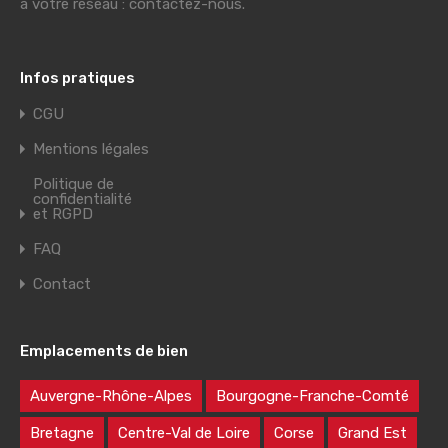
à votre réseau : contactez-nous.
Infos pratiques
CGU
Mentions légales
Politique de
confidentialité
et RGPD
FAQ
Contact
Emplacements de bien
Auvergne-Rhône-Alpes
Bourgogne-Franche-Comté
Bretagne
Centre-Val de Loire
Corse
Grand Est