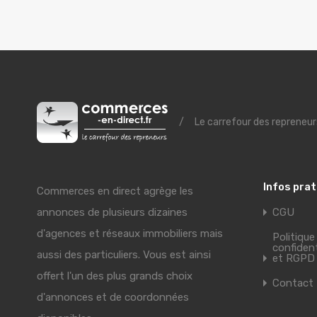
/
Le carrefour des repreneur
Infos pra
Commerces en direct agrège les
annonces de plusieurs dizaines
CGU
d'agences et réseaux immobiliers mais
Politique
confident
aussi des particuliers. Vous est ainsi
et RGPD
offert l'un des plus grands choix
Contact
d'annonces et de coordonnées